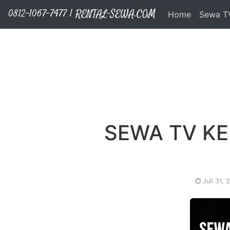
RENTAL-SEWA.COM
Layanan Kami
Sewa Sound System
Sewa TV Matador
Sewa Proyektor
Sewa Videotron
Langsung ke konten utama
0812-1067-7477 | RENTAL-SEWA.COM
Home
Sewa T
SEWA TV K
Juli 31,