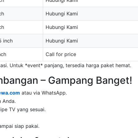
ch
Hubungi Kami
ch
Hubungi Kami
ch
Hubungi Kami
 inch
Hubungi Kami
nch
Call for price
lasi. Untuk *event* panjang, tersedia harga paket hemat.
mbangan – Gampang Banget!
sewa.com
atau via WhatsApp.
n Anda.
ipe TV yang sesuai.
ampai siap pakai.