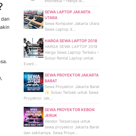
Indonesia – Hanya di…
?
SEWA LAPTOP JAKARTA
UTARA
 dan
Sewa Komputer Jakarta Utara
akin
Sewa Laptop d…
HARGA SEWA LAPTOP 2018
HARGA SEWA LAPTOP 2018
Harga Sewa Laptop Terbaru –
Solusi Rental Laptop untuk
sa.
Event…
SEWA PROYEKTOR JAKARTA
,
BARAT
Sewa Proyektor Jakarta Barat
✨ Solusi Terbaik untuk Sewa
Proyektor Jak…
SEWA PROYEKTOR KEBON
JERUK
Vendor Terpercaya untuk
sewa proyektor Jakarta Barat
dan sekitarnya. Sewa Proye…