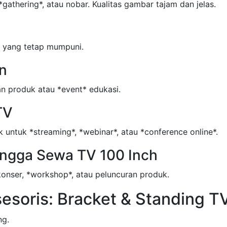
gathering*, atau nobar. Kualitas gambar tajam dan jelas.
n yang tetap mumpuni.
n
an produk atau *event* edukasi.
TV
 untuk *streaming*, *webinar*, atau *conference online*.
ingga Sewa TV 100 Inch
konser, *workshop*, atau peluncuran produk.
soris: Bracket & Standing T
ng.