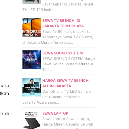
Layar Lebar di Jakarta Rental
TV LED 100 Inch…
SEWA TV 86 INCH, DI
JAKARTA TERPERCAYA
Sewa Tv 86 Inch, di Jakarta
Terpercaya Sewa TV 86 Inch,
di Jakarta Murah Terpercay…
SEWA SOUND SYSTEM
SEWA SOUND SYSTEM Harga
Sewa Sound System Murah &
Terl…
HARGA SEWA TV 55 INCH,
cara
ALL IN JAKARTA
Contoh unit TV LED 55 inch
lkan
untuk acara seminar di
Jakarta Acara sepe…
r di
SEWA LAPTOP
Sewa Laptop Sewa Laptop,
Harga Murah Cabang Seluruh