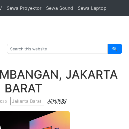
V
Sewa Proyektor
Sewa Sound
Sewa Laptop
🔍
EMBANGAN, JAKARTA
BARAT
Jakarta Barat
JAKWEBS
 2025