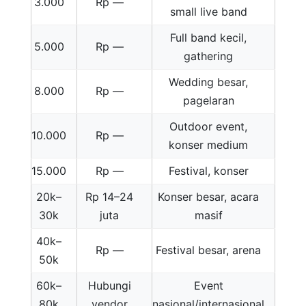
3.000
Rp —
small live band
Full band kecil,
5.000
Rp —
gathering
Wedding besar,
8.000
Rp —
pagelaran
Outdoor event,
10.000
Rp —
konser medium
15.000
Rp —
Festival, konser
20k–
Rp 14–24
Konser besar, acara
30k
juta
masif
40k–
Rp —
Festival besar, arena
50k
60k–
Hubungi
Event
80k
vendor
nasional/internasional