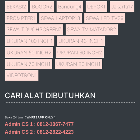
BEKASI
2
BOGOR
2
Bandung
4
DEPOK
1
Jakarta
17
PROMPTER
1
SEWA LAPTOP
13
SEWA LED TV
29
SEWA TOUCHSCREEN
7
SEWA TV MATADOR
2
UKURAN 100 INCH
1
UKURAN 43 INCH
1
UKURAN 50 INCH
2
UKURAN 60 INCH
2
UKURAN 70 INCH
1
UKURAN 80 INCH
1
VIDEOTRON
1
CARI ALAT DIBUTUHKAN
Buka 24 jam (
WHATSAPP ONLY
)
Admin CS 1 : 0812-1067-7477
Admin CS 2 : 0812-2822-4223