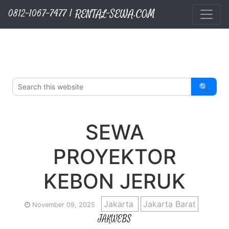
RENTAL-SEWA.COM
Layanan Kami
Sewa Sound System
Sewa TV Matador
Sewa Proyektor
Sewa Videotron
Langsung ke konten utama
0812-1067-7477 | RENTAL-SEWA.COM
🔍
SEWA
PROYEKTOR
KEBON JERUK
Jakarta
Jakarta Barat
November 09, 2025
JAKWEBS