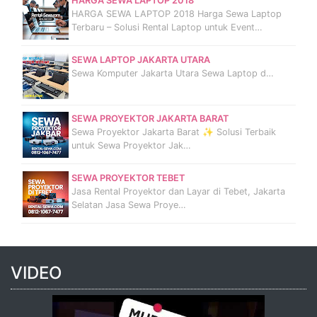
HARGA SEWA LAPTOP 2018
HARGA SEWA LAPTOP 2018 Harga Sewa Laptop
Terbaru – Solusi Rental Laptop untuk Event…
SEWA LAPTOP JAKARTA UTARA
Sewa Komputer Jakarta Utara Sewa Laptop d…
SEWA PROYEKTOR JAKARTA BARAT
Sewa Proyektor Jakarta Barat ✨ Solusi Terbaik
untuk Sewa Proyektor Jak…
SEWA PROYEKTOR TEBET
Jasa Rental Proyektor dan Layar di Tebet, Jakarta
Selatan Jasa Sewa Proye…
VIDEO