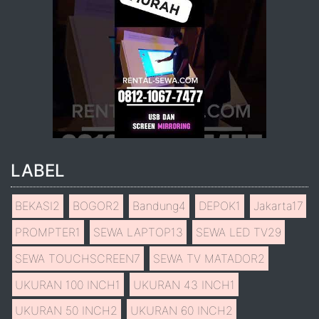
LABEL
BEKASI
2
BOGOR
2
Bandung
4
DEPOK
1
Jakarta
17
PROMPTER
1
SEWA LAPTOP
13
SEWA LED TV
29
SEWA TOUCHSCREEN
7
SEWA TV MATADOR
2
UKURAN 100 INCH
1
UKURAN 43 INCH
1
UKURAN 50 INCH
2
UKURAN 60 INCH
2