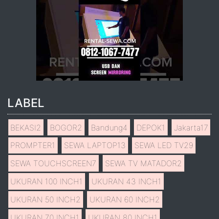
LABEL
BEKASI
2
BOGOR
2
Bandung
4
DEPOK
1
Jakarta
17
PROMPTER
1
SEWA LAPTOP
13
SEWA LED TV
29
SEWA TOUCHSCREEN
7
SEWA TV MATADOR
2
UKURAN 100 INCH
1
UKURAN 43 INCH
1
UKURAN 50 INCH
2
UKURAN 60 INCH
2
UKURAN 70 INCH
1
UKURAN 80 INCH
1