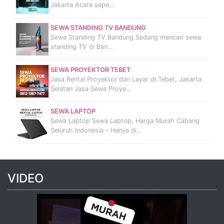
Jakarta Acara sepe…
SEWA STANDING TV BANDUNG
Sewa Standing TV Bandung Sedang mencari sewa
standing TV di Ban…
SEWA PROYEKTOR TEBET
Jasa Rental Proyektor dan Layar di Tebet, Jakarta
Selatan Jasa Sewa Proye…
SEWA LAPTOP
Sewa Laptop Sewa Laptop, Harga Murah Cabang
Seluruh Indonesia – Hanya di…
VIDEO