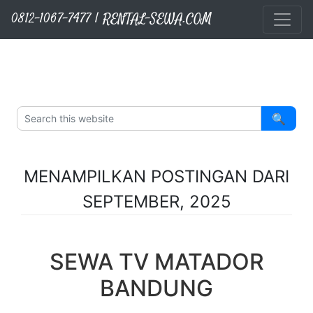
RENTAL-SEWA.COM
Layanan Kami
Sewa Sound System
Sewa TV Matador
Sewa Proyektor
Sewa Videotron
Langsung ke konten utama
0812-1067-7477 | RENTAL-SEWA.COM
🔍
MENAMPILKAN POSTINGAN DARI
SEPTEMBER, 2025
SEWA TV MATADOR
BANDUNG