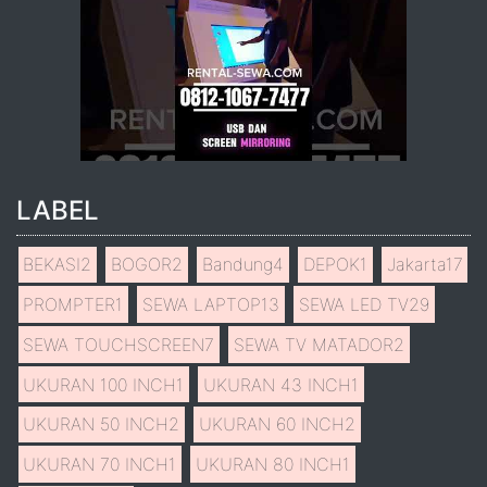
LABEL
BEKASI
2
BOGOR
2
Bandung
4
DEPOK
1
Jakarta
17
PROMPTER
1
SEWA LAPTOP
13
SEWA LED TV
29
SEWA TOUCHSCREEN
7
SEWA TV MATADOR
2
UKURAN 100 INCH
1
UKURAN 43 INCH
1
UKURAN 50 INCH
2
UKURAN 60 INCH
2
UKURAN 70 INCH
1
UKURAN 80 INCH
1