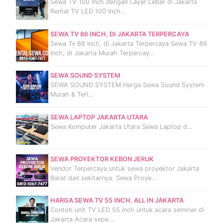
Sewa TV 100 Inch dengan Layar Lebar di Jakarta
Rental TV LED 100 Inch…
SEWA TV 86 INCH, DI JAKARTA TERPERCAYA
Sewa Tv 86 Inch, di Jakarta Terpercaya Sewa TV 86
Inch, di Jakarta Murah Terpercay…
SEWA SOUND SYSTEM
SEWA SOUND SYSTEM Harga Sewa Sound System
Murah & Terl…
SEWA LAPTOP JAKARTA UTARA
Sewa Komputer Jakarta Utara Sewa Laptop d…
SEWA PROYEKTOR KEBON JERUK
Vendor Terpercaya untuk sewa proyektor Jakarta
Barat dan sekitarnya. Sewa Proye…
HARGA SEWA TV 55 INCH, ALL IN JAKARTA
Contoh unit TV LED 55 inch untuk acara seminar di
Jakarta Acara sepe…