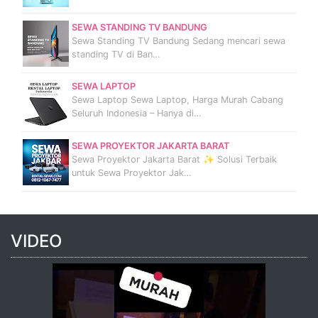
SEWA STANDING TV BANDUNG
Sewa Standing TV Bandung Sedang mencari sewa
standing TV di Ban…
SEWA LAPTOP
Sewa Laptop Sewa Laptop, Harga Murah Cabang
Seluruh Indonesia – Hanya di…
SEWA PROYEKTOR JAKARTA BARAT
Sewa Proyektor Jakarta Barat ✨ Solusi Terbaik
untuk Sewa Proyektor Jak…
VIDEO