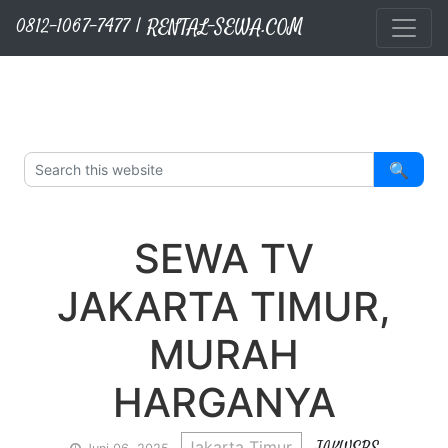
RENTAL-SEWA.COM
Layanan Kami
Sewa Sound System
Sewa TV Matador
Sewa Proyektor
Sewa Videotron
Langsung ke konten utama
0812-1067-7477 | RENTAL-SEWA.COM
🔍
SEWA TV
JAKARTA TIMUR,
MURAH
HARGANYA
Jakarta Timur