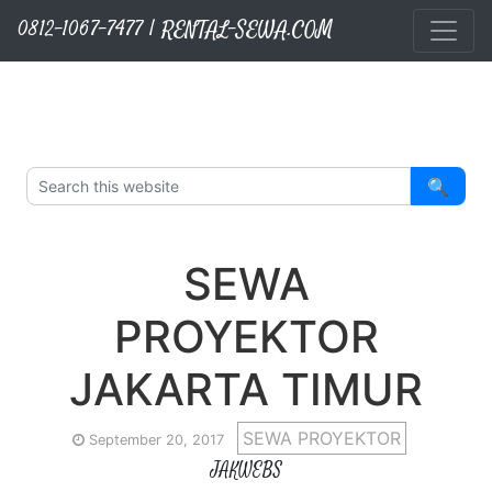
RENTAL-SEWA.COM
Layanan Kami
Sewa Sound System
Sewa TV Matador
Sewa Proyektor
Sewa Videotron
Langsung ke konten utama
0812-1067-7477 | RENTAL-SEWA.COM
🔍
SEWA
PROYEKTOR
JAKARTA TIMUR
SEWA PROYEKTOR
September 20, 2017
JAKWEBS