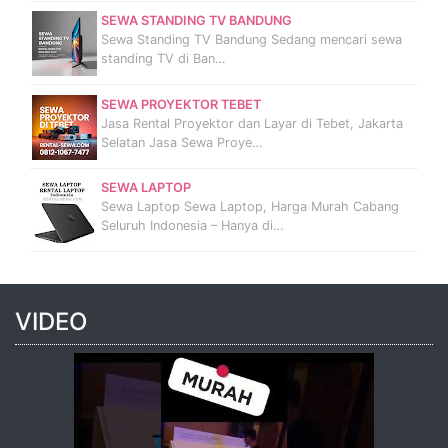
SEWA STANDING TV BANDUNG
Sewa Standing TV Bandung Sedang mencari sewa
standing TV di Ban…
SEWA PROYEKTOR TEBET
Jasa Rental Proyektor dan Layar di Tebet, Jakarta
Selatan Jasa Sewa Proye…
SEWA LAPTOP
Sewa Laptop Sewa Laptop, Harga Murah Cabang
Seluruh Indonesia – Hanya di…
VIDEO