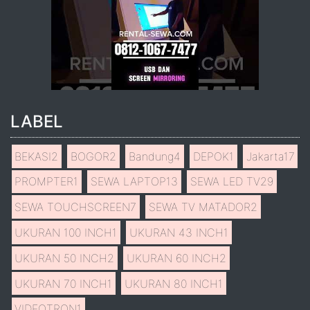
LABEL
BEKASI
2
BOGOR
2
Bandung
4
DEPOK
1
Jakarta
17
PROMPTER
1
SEWA LAPTOP
13
SEWA LED TV
29
SEWA TOUCHSCREEN
7
SEWA TV MATADOR
2
UKURAN 100 INCH
1
UKURAN 43 INCH
1
UKURAN 50 INCH
2
UKURAN 60 INCH
2
UKURAN 70 INCH
1
UKURAN 80 INCH
1
VIDEOTRON
1