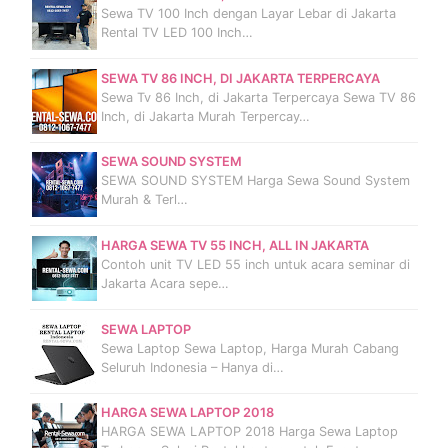
Sewa TV 100 Inch dengan Layar Lebar di Jakarta
Rental TV LED 100 Inch…
SEWA TV 86 INCH, DI JAKARTA TERPERCAYA
Sewa Tv 86 Inch, di Jakarta Terpercaya Sewa TV 86
Inch, di Jakarta Murah Terpercay…
SEWA SOUND SYSTEM
SEWA SOUND SYSTEM Harga Sewa Sound System
Murah & Terl…
HARGA SEWA TV 55 INCH, ALL IN JAKARTA
Contoh unit TV LED 55 inch untuk acara seminar di
Jakarta Acara sepe…
SEWA LAPTOP
Sewa Laptop Sewa Laptop, Harga Murah Cabang
Seluruh Indonesia – Hanya di…
HARGA SEWA LAPTOP 2018
HARGA SEWA LAPTOP 2018 Harga Sewa Laptop