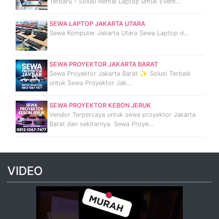
Terbaru – Solusi Rental Laptop untuk Event…
SEWA LAPTOP JAKARTA UTARA
Sewa Komputer Jakarta Utara Sewa Laptop d…
SEWA PROYEKTOR JAKARTA BARAT
Sewa Proyektor Jakarta Barat ✨ Solusi Terbaik
untuk Sewa Proyektor Jak…
SEWA PROYEKTOR KEBON JERUK
Vendor Terpercaya untuk sewa proyektor Jakarta
Barat dan sekitarnya. Sewa Proye…
VIDEO