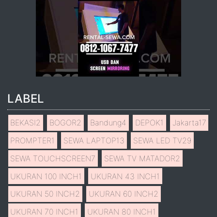
LABEL
BEKASI
2
BOGOR
2
Bandung
4
DEPOK
1
Jakarta
17
PROMPTER
1
SEWA LAPTOP
13
SEWA LED TV
29
SEWA TOUCHSCREEN
7
SEWA TV MATADOR
2
UKURAN 100 INCH
1
UKURAN 43 INCH
1
UKURAN 50 INCH
2
UKURAN 60 INCH
2
UKURAN 70 INCH
1
UKURAN 80 INCH
1