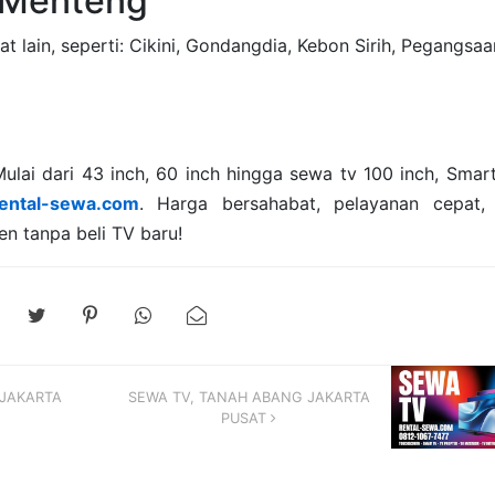
n Menteng
 lain, seperti: Cikini, Gondangdia, Kebon Sirih, Pegangsaa
lai dari 43 inch, 60 inch hingga sewa tv 100 inch, Smart
ental-sewa.com
. Harga bersahabat, pelayanan cepat, 
en tanpa beli TV baru!
 JAKARTA
SEWA TV, TANAH ABANG JAKARTA
PUSAT