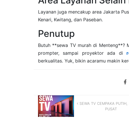
Area Layanan Selai
Layanan juga mencakup area Jakarta Pusat
Kenari, Kwitang, dan Paseban.
Penutup
Butuh **sewa TV murah di Menteng**? Mu
prompter, sampai proyektor ada di
r
berkualitas. Yuk, bikin acaramu makin ker
SEWA TV CEMPAKA PUTIH,
PUSAT