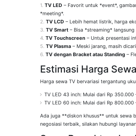
TV LED
– Favorit untuk *event*, gamba
*meeting*.
TV LCD
– Lebih hemat listrik, harga e
TV Smart
– Bisa *streaming* langsung 
TV Touchscreen
– Untuk presentasi int
TV Plasma
– Meski jarang, masih dicar
TV dengan Bracket atau Standing
– Fl
Estimasi Harga Sewa
Harga sewa TV bervariasi tergantung ukur
TV LED 43 inch: Mulai dari Rp 350.000 
TV LED 60 inch: Mulai dari Rp 800.000 
Ada juga **diskon khusus** untuk sewa ba
negosiasi terbaik, silakan hubungi layana