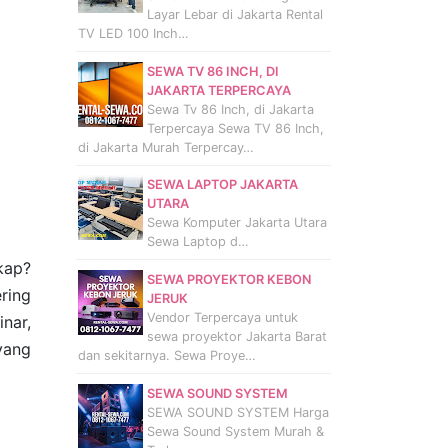
Layar Lebar di Jakarta Rental
TV LED 100 Inch…
SEWA TV 86 INCH, DI
JAKARTA TERPERCAYA
Sewa Tv 86 Inch, di Jakarta
Terpercaya Sewa TV 86 Inch,
di Jakarta Murah Terpercay…
SEWA LAPTOP JAKARTA
UTARA
Sewa Komputer Jakarta Utara
Sewa Laptop d…
kap?
SEWA PROYEKTOR KEBON
ring
JERUK
Vendor Terpercaya untuk
nar,
sewa proyektor Jakarta Barat
ang
dan sekitarnya. Sewa Proye…
SEWA SOUND SYSTEM
SEWA SOUND SYSTEM Harga
Sewa Sound System Murah &