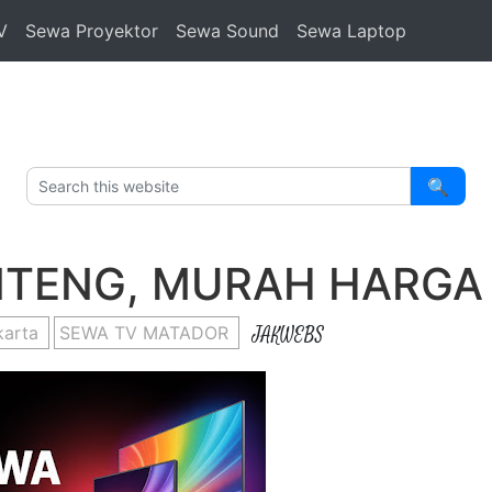
V
Sewa Proyektor
Sewa Sound
Sewa Laptop
🔍
NTENG, MURAH HARGA
karta
SEWA TV MATADOR
JAKWEBS