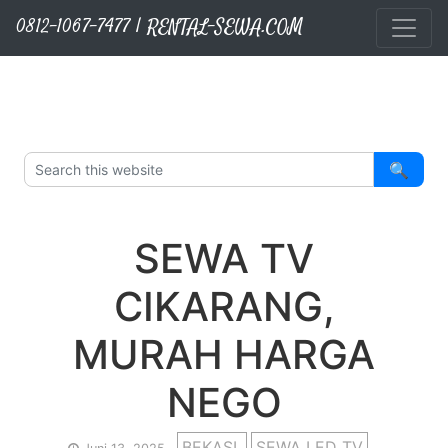
RENTAL-SEWA.COM
Layanan Kami
Sewa Sound System
Sewa TV Matador
Sewa Proyektor
Sewa Videotron
Langsung ke konten utama
0812-1067-7477 | RENTAL-SEWA.COM
🔍
SEWA TV
CIKARANG,
MURAH HARGA
NEGO
BEKASI
SEWA LED TV