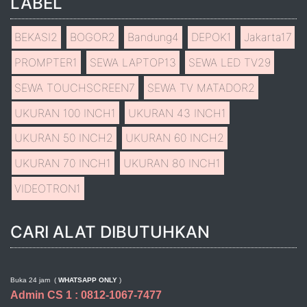
LABEL
BEKASI
2
BOGOR
2
Bandung
4
DEPOK
1
Jakarta
17
PROMPTER
1
SEWA LAPTOP
13
SEWA LED TV
29
SEWA TOUCHSCREEN
7
SEWA TV MATADOR
2
UKURAN 100 INCH
1
UKURAN 43 INCH
1
UKURAN 50 INCH
2
UKURAN 60 INCH
2
UKURAN 70 INCH
1
UKURAN 80 INCH
1
VIDEOTRON
1
CARI ALAT DIBUTUHKAN
Buka 24 jam (
WHATSAPP ONLY
)
Admin CS 1 : 0812-1067-7477